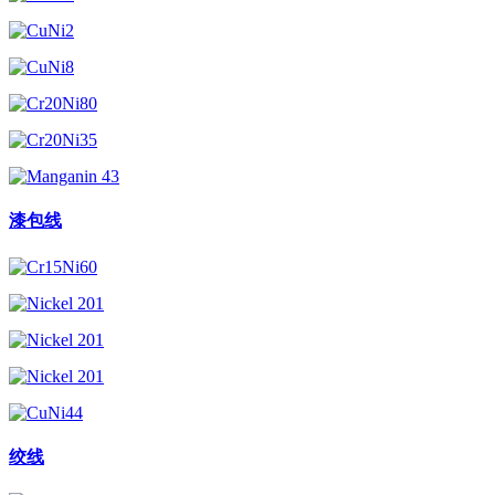
漆包线
绞线